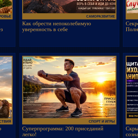
ОРОВЬЕ
САМОРАЗВИТИЕ
Как обрести непоколебимую
Секр
з
уверенность в себе
Полн
СТВИЯ
СПОРТ И ИГРЫ
о
Суперпрограмма: 200 приседаний
Скры
легко!
созн