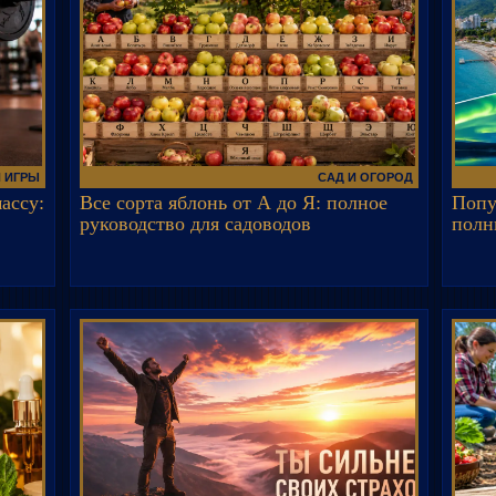
И ИГРЫ
САД И ОГОРОД
ассу:
Все сорта яблонь от А до Я: полное
Попу
руководство для садоводов
полн