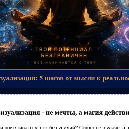
зуализация: 5 шагов от мысли к реально
изуализация - не мечты, а магия действ
и притягивают успех без усилий? Секрет не в удаче, а 