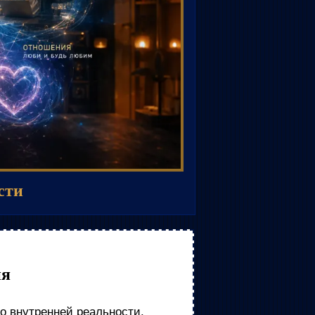
сти
ия
во внутренней реальности.