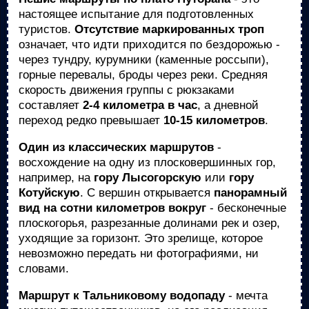
настоящее испытание для подготовленных
туристов.
Отсутствие маркированных троп
означает, что идти приходится по бездорожью -
через тундру, курумники (каменные россыпи),
горные перевалы, броды через реки. Средняя
скорость движения группы с рюкзаками
составляет
2-4 километра в час
, а дневной
переход редко превышает
10-15 километров
.
Один из классических маршрутов
-
восхождение на одну из плосковершинных гор,
например, на
гору Лысогорскую
или
гору
Котуйскую
. С вершин открывается
панорамный
вид на сотни километров вокруг
- бесконечные
плоскогорья, разрезанные долинами рек и озер,
уходящие за горизонт. Это зрелище, которое
невозможно передать ни фотографиями, ни
словами.
Маршрут к Тальниковому водопаду
- мечта