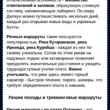
отличительная особенность -
множество
ответвлений и заливов
, образующих сложную
систему, напоминающую лабиринт. По озеру
Дюпкун можно путешествовать несколько дней,
каждый раз открывая новые виды и укромные
бухты.
Речные маршруты
также пользуются
популярностью.
Река Кутарамакан
,
река
Иркинда
,
река Курейша
- каждая из них по-
своему уникальна. Сплав по этим рекам на
надувных лодках или катамаранах позволяет
преодолеть значительные расстояния и увидеть
труднодоступные уголки плато.
Важно
учитывать
, что реки здесь имеют горный
характер - быстрое течение, пороги, шиверы, что
требует определенного опыта и навыков.
Пешие походы и треккинговые маршруты
Пешие маршруты по плато Путорана
- это