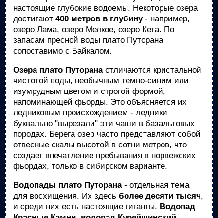
настоящие глубокие водоемы. Некоторые озера
достигают
400 метров в глубину
- например,
озеро Лама, озеро Мелкое, озеро Кета. По
запасам пресной воды плато Путорана
сопоставимо с Байкалом.
Озера плато Путорана
отличаются кристальной
чистотой воды, необычным темно-синим или
изумрудным цветом и строгой формой,
напоминающей фьорды. Это объясняется их
ледниковым происхождением - ледники
буквально "вырезали" эти чаши в базальтовых
породах. Берега озер часто представляют собой
отвесные скалы высотой в сотни метров, что
создает впечатление пребывания в норвежских
фьордах, только в сибирском варианте.
Водопады плато Путорана
- отдельная тема
для восхищения. Их здесь
более десяти тысяч
,
и среди них есть настоящие гиганты.
Водопад
Красные Камни
,
водопад Курейшинский
,