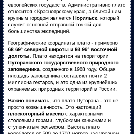
европейских государств. Административно плато
относится к Красноярскому краю, а ближайшим
крупным городом является
Норильск
, который
служит основной отправной точкой для
большинства экспедиций.
Географические координаты плато - примерно
68-69° северной широты и 93-96° восточной
долготы
. Плато находится на территории
Путоранского государственного природного
заповедника
, созданного в 1988 году. Общая
площадь заповедника составляет почти 2
миллиона гектаров, и это одна из крупнейших
охраняемых природных территорий в России.
Важно понимать
, что плато Путорана - это не
просто возвышенность. Это настоящий
плоскогорный массив
с характерными
столовыми горами, глубокими каньонами и
ступенчатым рельефом. Высота плато
колеблется от 500 до 1700 метров над уровнем