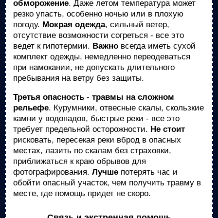
обморожение
. Даже летом температура может
резко упасть, особенно ночью или в плохую
погоду.
Мокрая одежда
, сильный ветер,
отсутствие возможности согреться - все это
ведет к гипотермии.
Важно
всегда иметь сухой
комплект одежды, немедленно переодеваться
при намокании, не допускать длительного
пребывания на ветру без защиты.
Третья опасность
-
травмы на сложном
рельефе
. Курумники, отвесные скалы, скользкие
камни у водопадов, быстрые реки - все это
требует предельной осторожности.
Не стоит
рисковать, пересекая реки вброд в опасных
местах, лазить по скалам без страховки,
приближаться к краю обрывов для
фотографирования.
Лучше
потерять час и
обойти опасный участок, чем получить травму в
месте, где помощь придет не скоро.
Связь и экстренная помощь