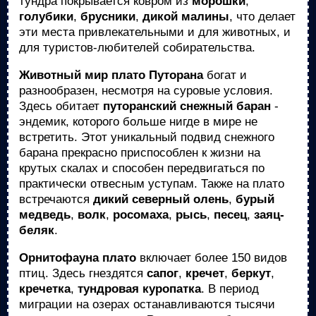
тундра покрывается ковром из
морошки
,
голубики
,
брусники
,
дикой малины
, что делает
эти места привлекательными и для животных, и
для туристов-любителей собирательства.
Животный мир плато Путорана
богат и
разнообразен, несмотря на суровые условия.
Здесь обитает
путоранский снежный баран
-
эндемик, которого больше нигде в мире не
встретить. Этот уникальный подвид снежного
барана прекрасно приспособлен к жизни на
крутых скалах и способен передвигаться по
практически отвесным уступам. Также на плато
встречаются
дикий северный олень
,
бурый
медведь
,
волк
,
росомаха
,
рысь
,
песец
,
заяц-
беляк
.
Орнитофауна плато
включает более 150 видов
птиц. Здесь гнездятся
сапог
,
кречет
,
беркут
,
кречетка
,
тундровая куропатка
. В период
миграции на озерах останавливаются тысячи