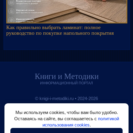
Как правильно выбрать ламинат: полное
руководство по покупке напольного покрытия
Книги и Методики
ИНФОРМАЦИОННЫЙ ПОРТАЛ
© knigi-i-metodiki.ru • 2024-2026
•
О проекте
Мы используем cookies, чтобы вам было удобно.
Оставаясь на сайте, вы соглашаетесь с
политикой
•
Блог на Boosty
использования cookies
.
•
Обратная связь