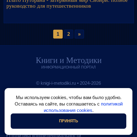
Плато Путорана - затерянный мир Сибири: полное
руководство для путешественников
1
2
»
Книги и Методики
ИНФОРМАЦИОННЫЙ ПОРТАЛ
© knigi-i-metodiki.ru • 2024-2026
•
О проекте
Мы используем cookies, чтобы вам было удобно.
Оставаясь на сайте, вы соглашаетесь с
политикой
•
Блог на Boosty
использования cookies
.
•
Обратная связь
ПРИНЯТЬ
•
Политика использования cookie
•
Политика конфеденциальности