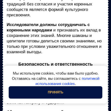
традиций без согласия и участия коренных
сообществ является формой культурного
присвоения.
Исследователи должны сотрудничать с
коренными народами
и признавать их вклад в
сохранение этих знаний. Многие шаманы и
целители готовы делиться своими знаниями, но
только при условии уважительного отношения и
взаимной выгоды.
Безопасность и ответственность
Мы используем cookies, чтобы вам было удобно.
Некоторые древние напитки могут быть
Оставаясь на сайте, вы соглашаетесь с
политикой
опасны при неправильном использовании:
использования cookies
.
Спорынья в больших дозах токсична
и может
ПРИНЯТЬ
вызывать серьезные побочные эффекты,
включая гангрену и судороги.