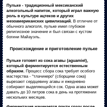
Пульке - традиционный мексиканский
алкогольный напиток, который играл важную
роль в культуре ацтеков и других
мезоамериканских цивилизаций.
В отличие от
обычного алкоголя, пульке имел глубокое
религиозное значение и был связан с кустом
богини Майауэль.
Происхождение и приготовление пульке
Пульке готовят из сока агавы (aguamiel),
который ферментируется естественным
образом.
Процесс сбора сока требует особого
мастерства - "тлачикеро" (сборщики сока)
вырезают сердцевину агавы и ежедневно
собирают выделяющийся сок. Одна агава может
давать до 10 литров сока в день на протяжении
нескольких месяцев.
Ферментация начинается почти сразу после