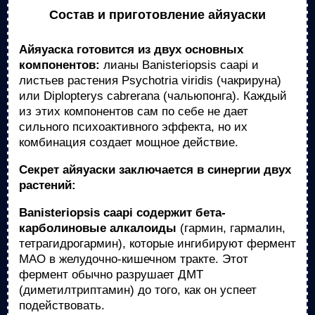
Состав и приготовление айяуаски
Айяуаска готовится из двух основных
компонентов:
лианы Banisteriopsis caapi и
листьев растения Psychotria viridis (чакрируна)
или Diplopterys cabrerana (чальюпонга). Каждый
из этих компонентов сам по себе не дает
сильного психоактивного эффекта, но их
комбинация создает мощное действие.
Секрет айяуаски заключается в синергии двух
растений:
Banisteriopsis caapi содержит бета-
карболиновые алкалоиды
(гармин, гармалин,
тетрагидрогармин), которые ингибируют фермент
МАО в желудочно-кишечном тракте. Этот
фермент обычно разрушает ДМТ
(диметилтриптамин) до того, как он успеет
подействовать.