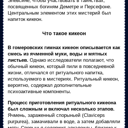
Элевсине, чтобы участвовать в таинствах,
посвященных богиням Деметре и Персефоне.
Центральным элементом этих мистерий был
напиток кикеон.
Что такое кикеон
В гомеровских гимнах кикеон описывается как
смесь из ячменной муки, воды и мятных
листьев.
Однако исследователи полагают, что
обычный кикеон, который пили в повседневной
жизни, отличался от ритуального напитка,
используемого в мистериях. Ритуальный кикеон,
вероятно, содержал дополнительные
психоактивные компоненты.
Процесс приготовления ритуального кикеона
был сложным и включал несколько этапов.
Ячмень, зараженный спорыньей (Claviceps
purpurea), замачивали в воде, а затем добавляли
мяту. Спорынья содержит алкалоиды, близкие к