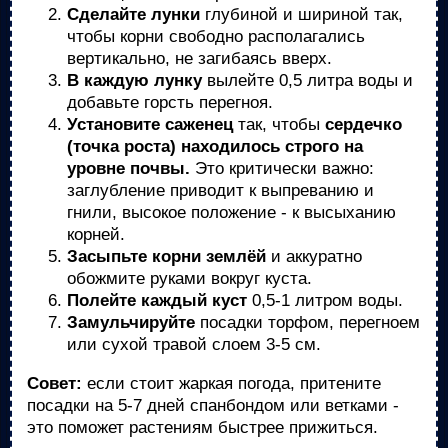
Сделайте лунки
глубиной и шириной так,
чтобы корни свободно располагались
вертикально, не загибаясь вверх.
В каждую лунку
вылейте 0,5 литра воды и
добавьте горсть перегноя.
Установите саженец
так, чтобы
сердечко
(точка роста) находилось строго на
уровне почвы.
Это критически важно:
заглубление приводит к выпреванию и
гнили, высокое положение - к высыханию
корней.
Засыпьте корни землёй
и аккуратно
обожмите руками вокруг куста.
Полейте каждый куст
0,5-1 литром воды.
Замульчируйте
посадки торфом, перегноем
или сухой травой слоем 3-5 см.
Совет:
если стоит жаркая погода, притените
посадки на 5-7 дней спанбондом или ветками -
это поможет растениям быстрее прижиться.