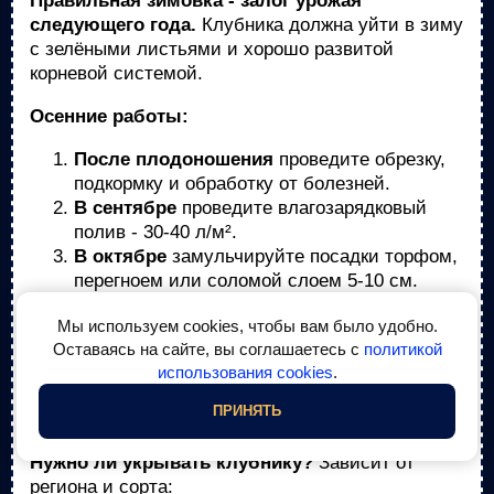
Правильная зимовка - залог урожая
следующего года.
Клубника должна уйти в зиму
с зелёными листьями и хорошо развитой
корневой системой.
Осенние работы:
После плодоношения
проведите обрезку,
подкормку и обработку от болезней.
В сентябре
проведите влагозарядковый
полив - 30-40 л/м².
В октябре
замульчируйте посадки торфом,
перегноем или соломой слоем 5-10 см.
При угрозе ранних морозов
укройте
Мы используем cookies, чтобы вам было удобно.
посадки спанбондом плотностью 60 г/м² в 1-
Оставаясь на сайте, вы соглашаетесь с
политикой
2 слоя.
использования cookies
.
Укрытие на зиму
ПРИНЯТЬ
Нужно ли укрывать клубнику?
Зависит от
региона и сорта: