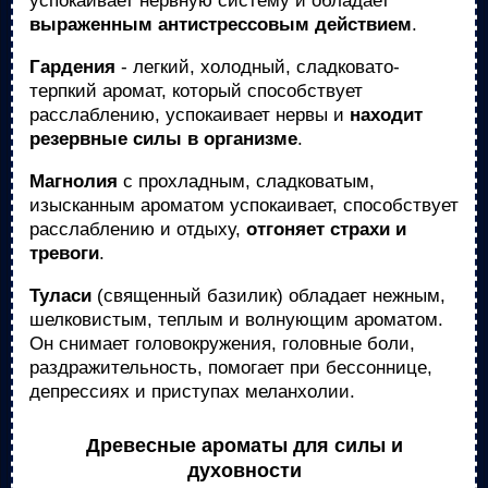
успокаивает нервную систему и обладает
выраженным антистрессовым действием
.
Гардения
- легкий, холодный, сладковато-
терпкий аромат, который способствует
расслаблению, успокаивает нервы и
находит
резервные силы в организме
.
Магнолия
с прохладным, сладковатым,
изысканным ароматом успокаивает, способствует
расслаблению и отдыху,
отгоняет страхи и
тревоги
.
Тулaси
(священный базилик) обладает нежным,
шелковистым, теплым и волнующим ароматом.
Он снимает головокружения, головные боли,
раздражительность, помогает при бессоннице,
депрессиях и приступах меланхолии.
Древесные ароматы для силы и
духовности