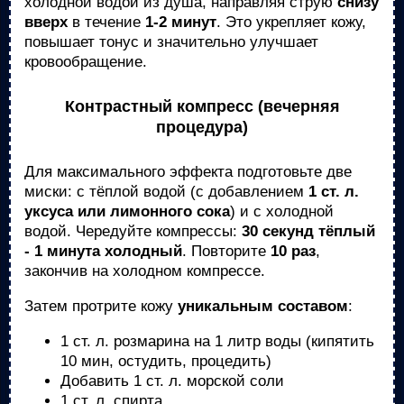
холодной водой из душа, направляя струю
снизу
вверх
в течение
1-2 минут
. Это укрепляет кожу,
повышает тонус и значительно улучшает
кровообращение.
Контрастный компресс (вечерняя
процедура)
Для максимального эффекта подготовьте две
миски: с тёплой водой (с добавлением
1 ст. л.
уксуса или лимонного сока
) и с холодной
водой. Чередуйте компрессы:
30 секунд тёплый
- 1 минута холодный
. Повторите
10 раз
,
закончив на холодном компрессе.
Затем протрите кожу
уникальным составом
:
1 ст. л. розмарина на 1 литр воды (кипятить
10 мин, остудить, процедить)
Добавить 1 ст. л. морской соли
1 ст. л. спирта